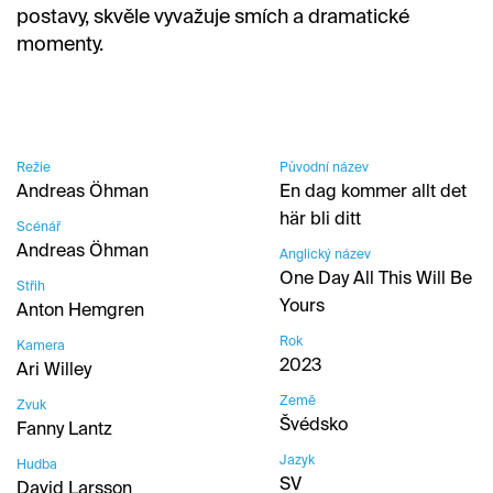
postavy, skvěle vyvažuje smích a dramatické
momenty.
Režie
Původní název
Andreas Öhman
En dag kommer allt det
här bli ditt
Scénář
Andreas Öhman
Anglický název
One Day All This Will Be
Střih
Yours
Anton Hemgren
Rok
Kamera
2023
Ari Willey
Země
Zvuk
Švédsko
Fanny Lantz
Jazyk
Hudba
SV
David Larsson