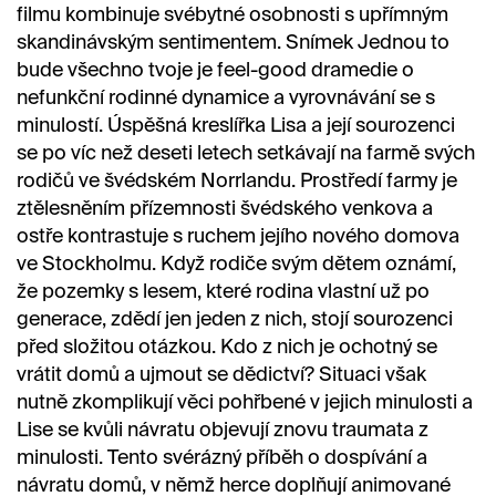
filmu kombinuje svébytné osobnosti s upřímným
skandinávským sentimentem. Snímek Jednou to
bude všechno tvoje je feel-good dramedie o
nefunkční rodinné dynamice a vyrovnávání se s
minulostí. Úspěšná kreslířka Lisa a její sourozenci
se po víc než deseti letech setkávají na farmě svých
rodičů ve švédském Norrlandu. Prostředí farmy je
ztělesněním přízemnosti švédského venkova a
ostře kontrastuje s ruchem jejího nového domova
ve Stockholmu. Když rodiče svým dětem oznámí,
že pozemky s lesem, které rodina vlastní už po
generace, zdědí jen jeden z nich, stojí sourozenci
před složitou otázkou. Kdo z nich je ochotný se
vrátit domů a ujmout se dědictví? Situaci však
nutně zkomplikují věci pohřbené v jejich minulosti a
Lise se kvůli návratu objevují znovu traumata z
minulosti. Tento svérázný příběh o dospívání a
návratu domů, v němž herce doplňují animované