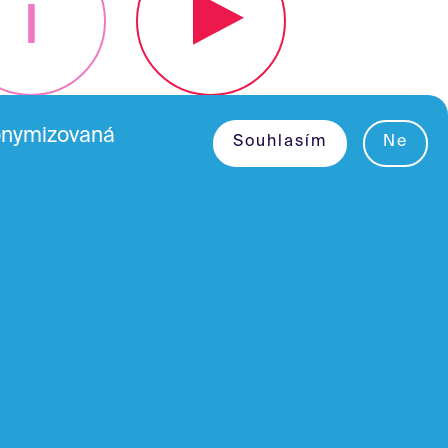
i
nonymizovaná
Pro kinaře • ke stažení
Souhlasím
Ne
Nastavit cookies