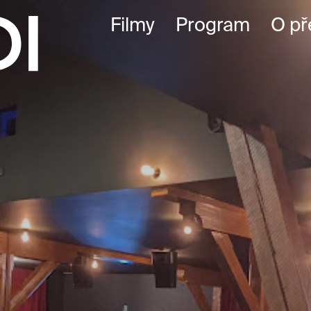
Filmy
Program
O př