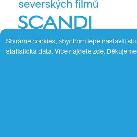
severských filmů
Sbíráme cookies, abychom lépe nastavili s
Vstupenky na film najdete ve
Kontakt
statistická data. Více najdete
zde
. Děkujeme
svém
oblíbeném kině
.
info@fi
Scandi probíhá také na
Sledujte
Slovensku
.
ročníků 
Edisonli